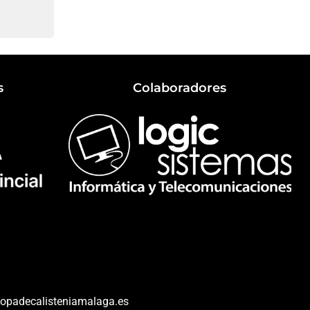
s
Colaboradores
@copadecalisteniamalaga.es