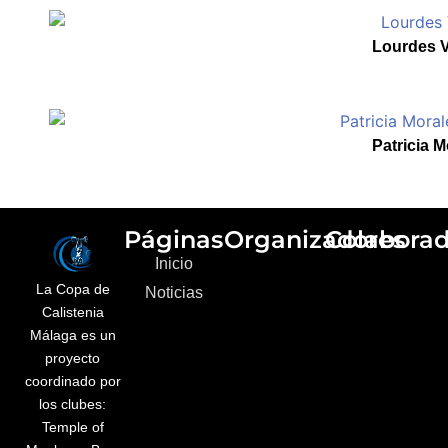
Lourdes 
Patricia M
Páginas
Organizadores
Colaborad
Inicio
La Copa de
Noticias
Calistenia
Málaga es un
proyecto
coordinado por
los clubes:
Temple of